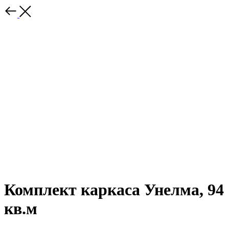
Комплект каркаса Унелма, 94
кв.м