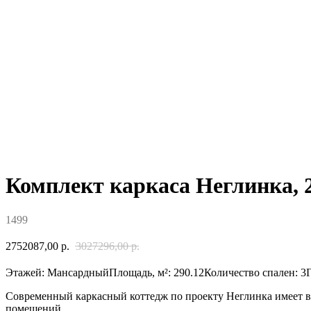
Комплект каркаса Неглинка, 
1499
2752087,00
р.
3027296,00
р.
Этажей: МансардныйПлощадь, м²: 290.12Количество спален: 3Г
Современный каркасный коттедж по проекту Неглинка имеет 
помещений.