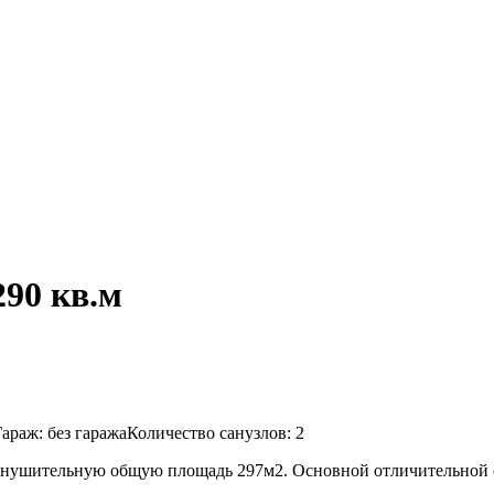
290 кв.м
араж: без гаражаКоличество санузлов: 2
внушительную общую площадь 297м2. Основной отличительной о