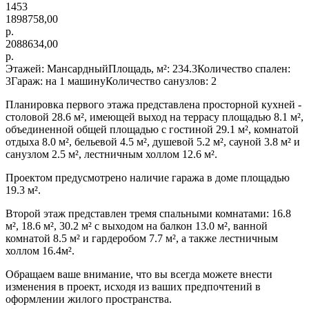
1453
1898758,00
р.
2088634,00
р.
Этажей: МансардныйПлощадь, м²: 234.3Количество спален:
3Гараж: на 1 машинуКоличество санузлов: 2
Планировка первого этажа представлена просторной кухней -
столовой 28.6 м², имеющей выход на террасу площадью 8.1 м²,
объединенной общей площадью с гостиной 29.1 м², комнатой
отдыха 8.0 м², бельевой 4.5 м², душевой 5.2 м², сауной 3.8 м² и
санузлом 2.5 м², лестничным холлом 12.6 м².
Проектом предусмотрено наличие гаража в доме площадью
19.3 м².
Второй этаж представлен тремя спальными комнатами: 16.8
м², 18.6 м², 30.2 м² с выходом на балкон 13.0 м², ванной
комнатой 8.5 м² и гардеробом 7.7 м², а также лестничным
холлом 16.4м².
Обращаем ваше внимание, что вы всегда можете внести
изменения в проект, исходя из ваших предпочтений в
оформлении жилого пространства.