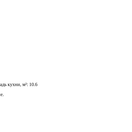
дь кухни, м²: 10.6
е.