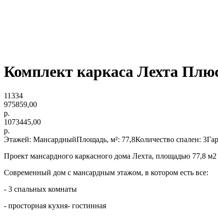
Комплект каркаса Лехта Плюс
11334
975859,00
р.
1073445,00
р.
Этажей: МансардныйПлощадь, м²: 77,8Количество спален: 3Гара
Проект мансардного каркасного дома Лехта, площадью 77,8 м2
Современный дом с мансардным этажом, в котором есть все:
- 3 спальных комнаты
- просторная кухня- гостинная